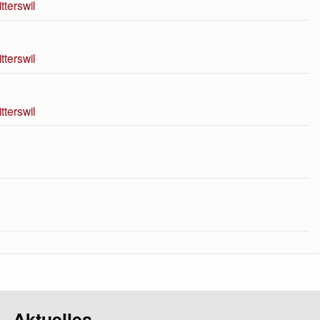
terswil
terswil
terswil
Aktuelles