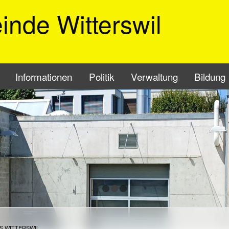
nde Witterswil
vigation
Informationen
Politik
Verwaltung
Bildung
S WITTERSWIL