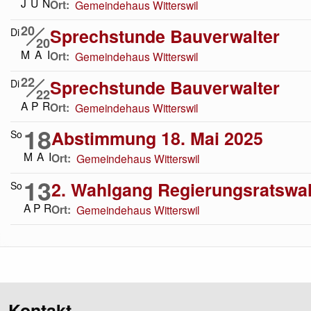
J
U
N
Ort
Gemeindehaus Witterswil
20
Sprechstunde Bauverwalter
Di
20
M
A
I
Ort
Gemeindehaus Witterswil
22
Sprechstunde Bauverwalter
Di
22
A
P
R
Ort
Gemeindehaus Witterswil
18
Abstimmung 18. Mai 2025
So
M
A
I
Ort
Gemeindehaus Witterswil
13
2. Wahlgang Regierungsratswah
So
A
P
R
Ort
Gemeindehaus Witterswil
Kontakt