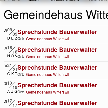
Pfadnavigation
Gemeindehaus Witte
09
Sprechstunde Bauverwalter
Di
09
D
E
Z
Ort
Gemeindehaus Witterswil
18
Sprechstunde Bauverwalter
Di
18
N
O
V
Ort
Gemeindehaus Witterswil
21
Sprechstunde Bauverwalter
Di
21
O
K
T
Ort
Gemeindehaus Witterswil
19
Sprechstunde Bauverwalter
Di
19
A
U
G
Ort
Gemeindehaus Witterswil
17
Sprechstunde Bauverwalter
Di
17