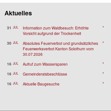
Aktuelles
arrow_right
31
JUL
Information zum Waldbesuch: Erhöhte
Vorsicht aufgrund der Trockenheit
arrow_right
30
JUL
Absolutes Feuerverbot und grundsätzliches
Feuerwerksverbot Kanton Solothurn vom
30.07.2026
arrow_right
16
JUL
Aufruf zum Wassersparen
arrow_right
16
JUL
Gemeinderatsbeschlüsse
arrow_right
16
JUL
Aktuelle Baugesuche