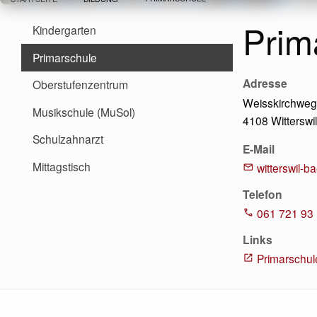
Pfadnavigation
Hauptnavigation
Prim
Kindergarten
Primarschule
Adresse
Oberstufenzentrum
Weisskirchweg
Musikschule (MuSol)
4108 Witterswi
Schulzahnarzt
E-Mail
Mittagstisch
witterswil-b
Telefon
061 721 93
Links
Primarschule