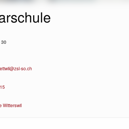
arschule
 30
l
aettwil@zsl-so.ch
 15
 Witterswil