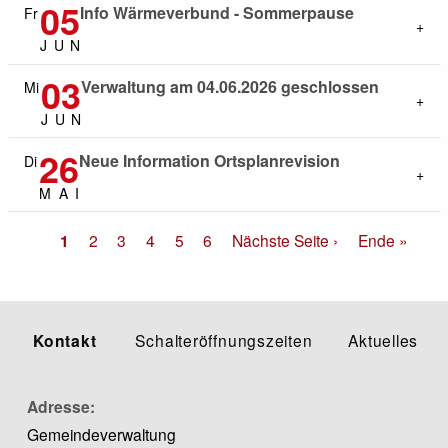
05
Info Wärmeverbund - Sommerpause
Fr
J
U
N
03
Verwaltung am 04.06.2026 geschlossen
Mi
J
U
N
26
Neue Information Ortsplanrevision
Di
M
A
I
Seitennummerierung
Aktuelle
1
Seite
2
Seite
3
Seite
4
Seite
5
Seite
6
Nächste
Nächste Seite ›
Letzte
Ende »
Seite
Seite
Seite
Kontakt
Schalteröffnungszeiten
Aktuelles
Adresse
Gemeindeverwaltung