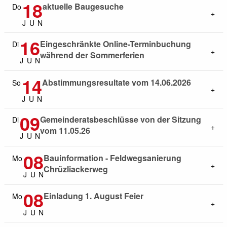
18
aktuelle Baugesuche
Do
J
U
N
16
Eingeschränkte Online-Terminbuchung
Di
während der Sommerferien
J
U
N
14
Abstimmungsresultate vom 14.06.2026
So
J
U
N
09
Gemeinderatsbeschlüsse von der Sitzung
Di
vom 11.05.26
J
U
N
08
Bauinformation - Feldwegsanierung
Mo
Chrüzliackerweg
J
U
N
08
Einladung 1. August Feier
Mo
J
U
N