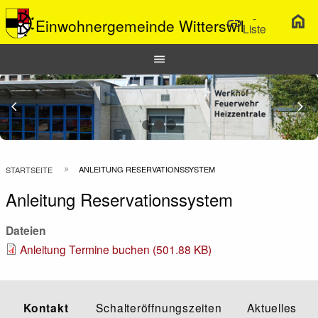
-
home
link
Einwohnergemeinde Witterswil
Liste
Hauptnavigation
menu
Top
Bar
Previous Slide
arrow_back_ios
N
arrow_forward_ios
Pfadnavigation
ANLEITUNG RESERVATIONSSYSTEM
STARTSEITE
Anleitung Reservationssystem
Dateien
Anleitung Termine buchen (501.88 KB)
Kontakt
Schalteröffnungszeiten
Aktuelles