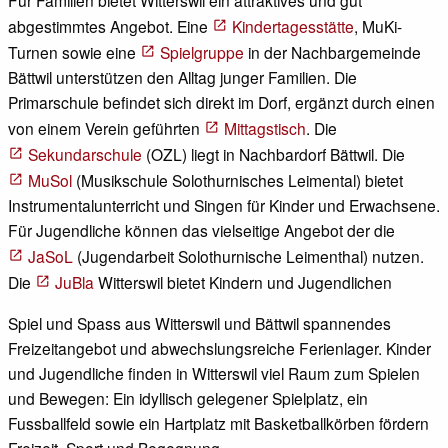
Für Familien bietet Witterswil ein attraktives und gut
abgestimmtes Angebot. Eine
Kindertagesstätte
, MuKi-
Turnen sowie eine
Spielgruppe
in der Nachbargemeinde
Bättwil unterstützen den Alltag junger Familien. Die
Primarschule befindet sich direkt im Dorf, ergänzt durch einen
von einem Verein geführten
Mittagstisch
. Die
Sekundarschule
(OZL) liegt in Nachbardorf Bättwil. Die
MuSol
(Musikschule Solothurnisches Leimental) bietet
Instrumentalunterricht und Singen für Kinder und Erwachsene.
Für Jugendliche können das vielseitige Angebot der die
JaSoL
(Jugendarbeit Solothurnische Leimenthal) nutzen.
Die
JuBla
Witterswil bietet Kindern und Jugendlichen
Spiel und Spass aus Witterswil und Bättwil spannendes
Freizeitangebot und abwechslungsreiche Ferienlager. Kinder
und Jugendliche finden in Witterswil viel Raum zum Spielen
und Bewegen: Ein idyllisch gelegener Spielplatz, ein
Fussballfeld sowie ein Hartplatz mit Basketballkörben fördern
Freizeit, Sport und Begegnung.