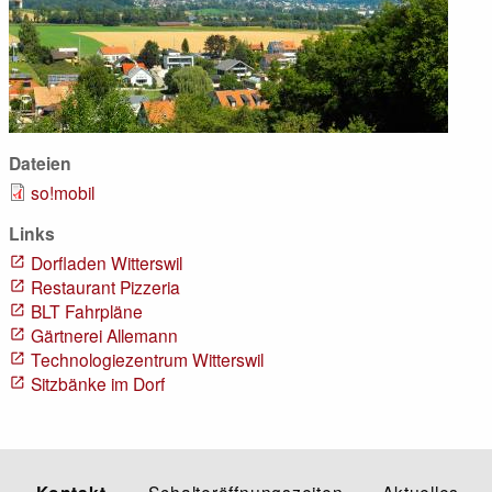
Dateien
so!mobil
Links
Dorfladen Witterswil
Restaurant Pizzeria
BLT Fahrpläne
Gärtnerei Allemann
Technologiezentrum Witterswil
Sitzbänke im Dorf
Schalteröffnungszeiten
Aktuelles