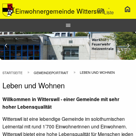
-
home
link
Einwohnergemeinde Witterswil
Liste
Hauptnavigation
menu
Top
Bar
Previous Slide
arrow_back_ios
N
arrow_forward_ios
Pfadnavigation
LEBEN UND WOHNEN
STARTSEITE
GEMEINDEPORTRAIT
Leben und Wohnen
Willkommen in Witterswil - einer Gemeinde mit sehr
hoher Lebensqualität
Witterswil ist eine lebendige Gemeinde im solothurnischen
Leimental mit rund 1’700 Einwohnerinnen und Einwohnern.
Witterswil bietet eine hohe Lebensqualität für Menschen jeden