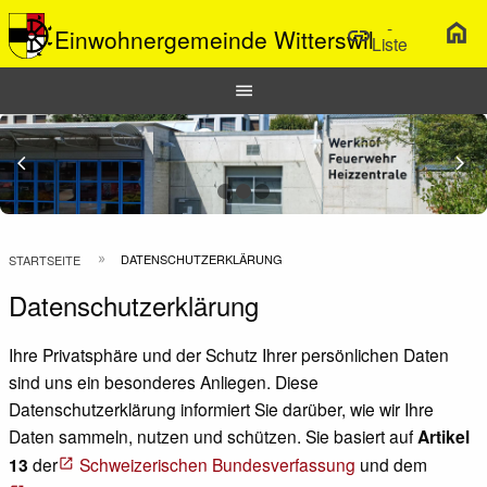
-
home
link
Einwohnergemeinde Witterswil
Liste
Hauptnavigation
menu
Top
Bar
Previous Slide
arrow_back_ios
N
arrow_forward_ios
Pfadnavigation
DATENSCHUTZERKLÄRUNG
STARTSEITE
Datenschutzerklärung
Ihre Privatsphäre und der Schutz Ihrer persönlichen Daten
sind uns ein besonderes Anliegen. Diese
Datenschutzerklärung informiert Sie darüber, wie wir Ihre
Daten sammeln, nutzen und schützen. Sie basiert auf
Artikel
13
der
Schweizerischen Bundesverfassung
und dem