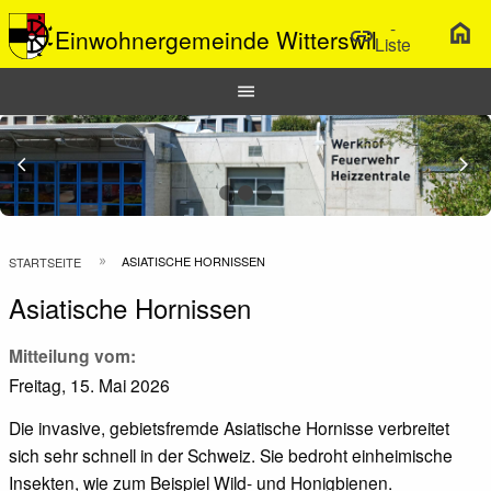
-
home
link
Einwohnergemeinde Witterswil
Liste
Hauptnavigation
menu
Top
Bar
Previous Slide
arrow_back_ios
N
arrow_forward_ios
Pfadnavigation
ASIATISCHE HORNISSEN
STARTSEITE
Asiatische Hornissen
Mitteilung vom
Freitag, 15. Mai 2026
Die invasive, gebietsfremde Asiatische Hornisse verbreitet
sich sehr schnell in der Schweiz. Sie bedroht einheimische
Insekten, wie zum Beispiel Wild- und Honigbienen.